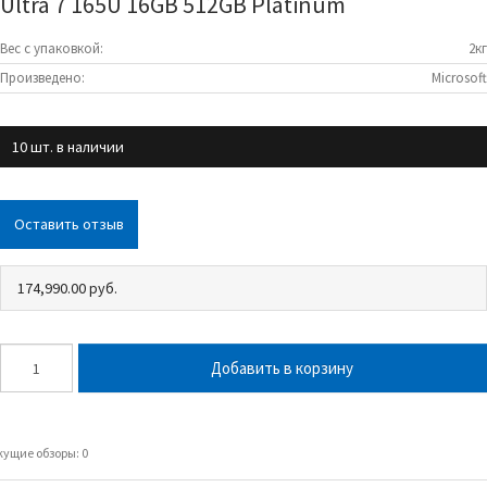
Ultra 7 165U 16GB 512GB Platinum
Вес с упаковкой:
2кг
Произведено:
Microsoft
10 шт. в наличии
Оставить отзыв
174,990.00 руб.
кущие обзоры: 0