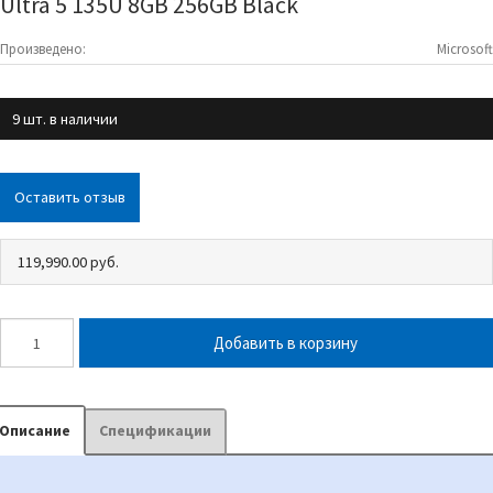
Ultra 5 135U 8GB 256GB Black
Произведено:
Microsoft
9 шт. в наличии
Оставить отзыв
119,990.00 руб.
Описание
Спецификации